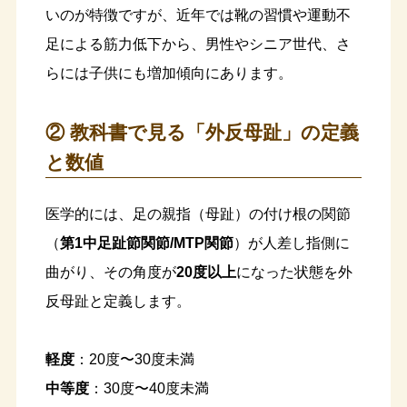
いのが特徴ですが、近年では靴の習慣や運動不
足による筋力低下から、男性やシニア世代、さ
らには子供にも増加傾向にあります。
② 教科書で見る「外反母趾」の定義
と数値
医学的には、足の親指（母趾）の付け根の関節
（
第1中足趾節関節/MTP関節
）が人差し指側に
曲がり、その角度が
20度以上
になった状態を外
反母趾と定義します。
軽度
：20度〜30度未満
中等度
：30度〜40度未満