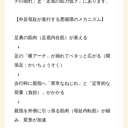
チの崩れ」
と
「足底の筋力低下」にあります。
【外反母趾が進行する悪循環のメカニズム】

足裏の筋肉（足底内在筋）が衰える

 ↓

足の「横アーチ」が崩れてベタッと広がる（開
張足：かいちょうそく）

 ↓

歩行時に親指へ「異常なねじれ」と「定常的な
荷重（負担）」がかかる

 ↓

親指を外側に引っ張る筋肉（母趾内転筋）が縮
み、変形が加速
