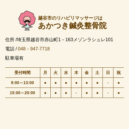
越谷市のリハビリマッサージは
あかつき鍼灸整骨院
住所 /埼玉県越谷市赤山町1－163メゾンラシュレ101
電話 /
048－947-7718
駐車場有
受付時間
月
火
水
木
金
土
日
祝
9:00～13:00
●
●
●
●
●
●
－
●
15:00～20:00
●
●
●
－
●
●
－
●