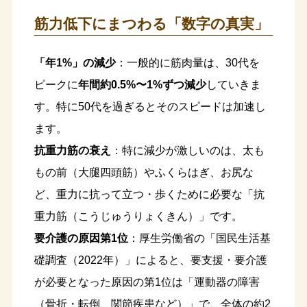
筋力低下にまつわる「数字の真実」
「年1%」の減少
：一般的に筋肉量は、30代を
ピークに
年間約0.5%〜1%ずつ減少
していきま
す。特に50代を過ぎるとそのスピードは加速し
ます。
抗重力筋の衰え
：特に減少が激しいのは、太も
もの前（大腿四頭筋）やふくらはぎ、お尻な
ど、重力に抗って立つ・歩くために必要な「抗
重力筋（こうじゅうりょくきん）」です。
要介護の原因第1位
：厚生労働省の「国民生活基
礎調査（2022年）」によると、要支援・要介護
が必要となった原因の第1位は「運動器の障害
（骨折・転倒、関節疾患など）」で、全体の約2