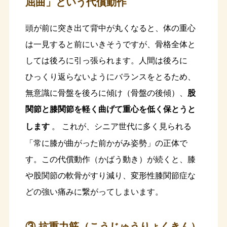
屈曲」という代償動作
頭が前に突き出て背中が丸くなると、体の重心
は一見すると前にいきそうですが、骨格全体と
しては後ろに引っ張られます。人間は後ろに
ひっくり返らないようにバランスをとるため、
無意識に骨盤を後ろに傾け（骨盤の後傾）、
股
関節と膝関節を軽く曲げて重心を低く保とうと
します
。 これが、シニア世代に多く見られる
「常に膝が曲がった前かがみ姿勢」の正体で
す。この代償動作（かばう動き）が続くと、膝
や股関節の軟骨がすり減り、変形性膝関節症な
どの強い痛みに繋がってしまいます。
③ 抗重力筋（こうじゅうりょくきん）