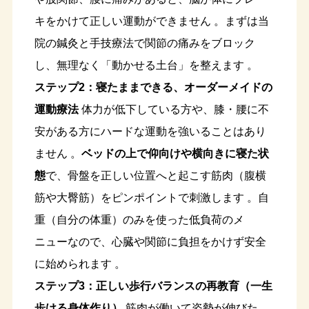
キをかけて正しい運動ができません 。まずは当
院の鍼灸と手技療法で関節の痛みをブロック
し、無理なく「動かせる土台」を整えます 。
ステップ2：寝たままできる、オーダーメイドの
運動療法
体力が低下している方や、膝・腰に不
安がある方にハードな運動を強いることはあり
ません 。
ベッドの上で仰向けや横向きに寝た状
態
で、骨盤を正しい位置へと起こす筋肉（腹横
筋や大臀筋）をピンポイントで刺激します 。自
重（自分の体重）のみを使った低負荷のメ
ニューなので、心臓や関節に負担をかけず安全
に始められます 。
ステップ3：正しい歩行バランスの再教育（一生
歩ける身体作り）
筋肉が働いて姿勢が伸びた