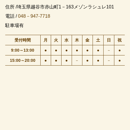
住所 /埼玉県越谷市赤山町1－163メゾンラシュレ101
電話 /
048－947-7718
駐車場有
受付時間
月
火
水
木
金
土
日
祝
9:00～13:00
●
●
●
●
●
●
－
●
15:00～20:00
●
●
●
－
●
●
－
●