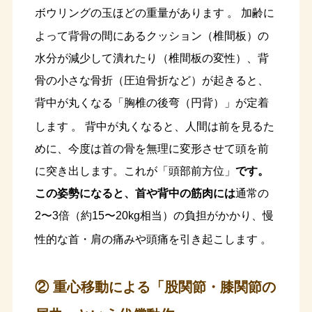
ボウリングの玉ほどの重量があります
。 加齢に
よって背骨の間にあるクッション（椎間板）の
水分が減少して潰れたり（椎間板の変性）、背
骨の小さな骨折（圧迫骨折など）が起きると、
背中が丸くなる「胸椎の後弯（円背）」が定着
します
。 背中が丸くなると、人間は前を見るた
めに、今度は首の骨を無理に変形させて頭を前
に突き出します。これが「頭部前方位」
です。
この姿勢になると、首や背中の筋肉には
通常の
2〜3倍（約15〜20kg相当）の負担がかかり、慢
性的な首・肩の痛みや頭痛を引き起こします
。
② 重心移動による「股関節・膝関節の