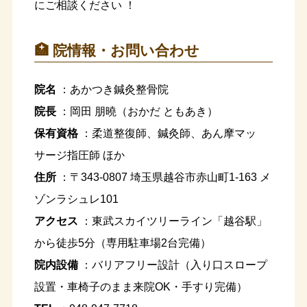
にご相談ください
！
🏥 院情報・お問い合わせ
院名
：あかつき鍼灸整骨院
院長
：岡田 朋曉（おかだ ともあき）
保有資格
：柔道整復師、鍼灸師、あん摩マッ
サージ指圧師 ほか
住所
：〒343-0807 埼玉県越谷市赤山町1-163 メ
ゾンラシュレ101
アクセス
：東武スカイツリーライン「越谷駅」
から徒歩5分（専用駐車場2台完備）
院内設備
：バリアフリー設計（入り口スロープ
設置・車椅子のまま来院OK・手すり完備）