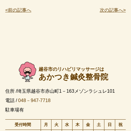
<前の記事へ
次の記事へ>
越谷市のリハビリマッサージは
あかつき鍼灸整骨院
住所 /埼玉県越谷市赤山町1－163メゾンラシュレ101
電話 /
048－947-7718
駐車場有
受付時間
月
火
水
木
金
土
日
祝