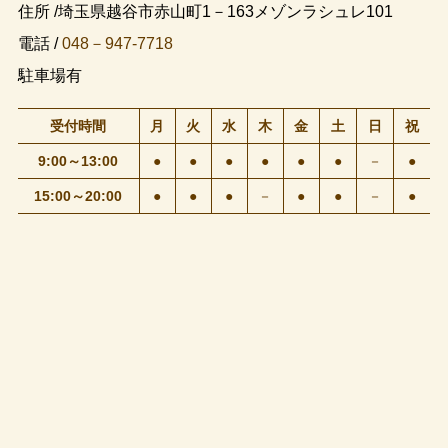
住所 /埼玉県越谷市赤山町1－163メゾンラシュレ101
電話 /
048－947-7718
駐車場有
受付時間
月
火
水
木
金
土
日
祝
9:00～13:00
●
●
●
●
●
●
－
●
15:00～20:00
●
●
●
－
●
●
－
●