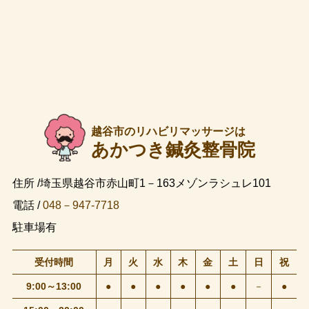
越谷市のリハビリマッサージは
あかつき鍼灸整骨院
住所 /埼玉県越谷市赤山町1－163メゾンラシュレ101
電話 /
048－947-7718
駐車場有
受付時間
月
火
水
木
金
土
日
祝
9:00～13:00
●
●
●
●
●
●
－
●