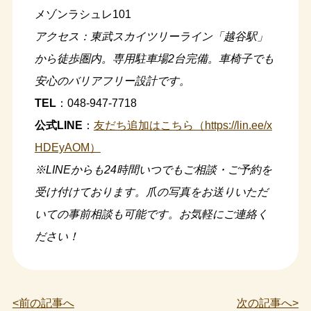
メゾンラシュレ101
アクセス：東武スカイツリーライン「越谷駅」
から徒歩圏内。専用駐車場2台完備。車椅子でも
安心のバリアフリー設計です。
TEL
：048-947-7718
公式LINE
：
友だち追加はこちら（https://lin.ee/x
HDEyAOM）
※LINEからも24時間いつでもご相談・ご予約を
受け付けております。爪の写真をお送りいただ
いての事前相談も可能です。お気軽にご連絡く
ださい！
<前の記事へ
次の記事へ>