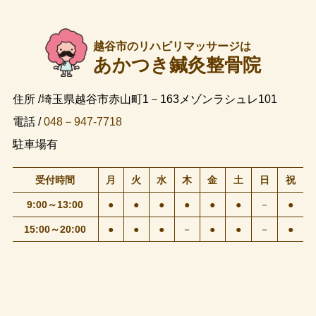
越谷市のリハビリマッサージは
あかつき鍼灸整骨院
住所 /埼玉県越谷市赤山町1－163メゾンラシュレ101
電話 /
048－947-7718
駐車場有
受付時間
月
火
水
木
金
土
日
祝
9:00～13:00
●
●
●
●
●
●
－
●
15:00～20:00
●
●
●
－
●
●
－
●