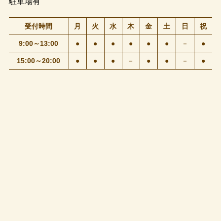
駐車場有
受付時間
月
火
水
木
金
土
日
祝
9:00～13:00
●
●
●
●
●
●
－
●
15:00～20:00
●
●
●
－
●
●
－
●