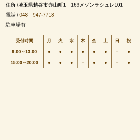
住所 /埼玉県越谷市赤山町1－163メゾンラシュレ101
電話 /
048－947-7718
駐車場有
受付時間
月
火
水
木
金
土
日
祝
9:00～13:00
●
●
●
●
●
●
－
●
15:00～20:00
●
●
●
－
●
●
－
●