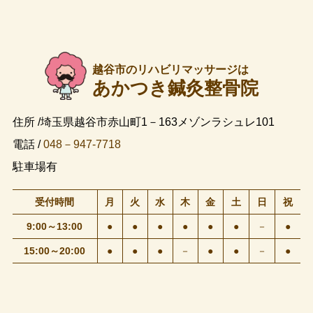
越谷市のリハビリマッサージは
あかつき鍼灸整骨院
住所 /埼玉県越谷市赤山町1－163メゾンラシュレ101
電話 /
048－947-7718
駐車場有
受付時間
月
火
水
木
金
土
日
祝
9:00～13:00
●
●
●
●
●
●
－
●
15:00～20:00
●
●
●
－
●
●
－
●