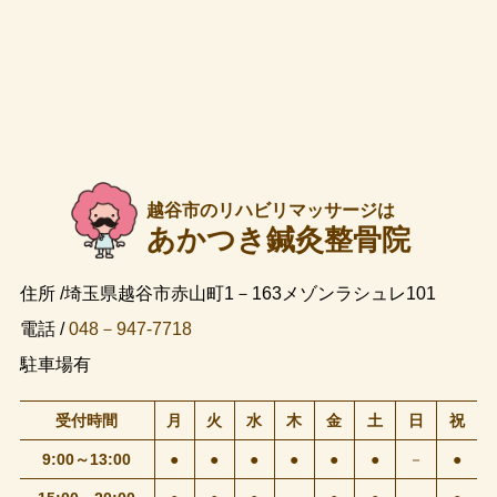
越谷市のリハビリマッサージは
あかつき鍼灸整骨院
住所 /埼玉県越谷市赤山町1－163メゾンラシュレ101
電話 /
048－947-7718
駐車場有
受付時間
月
火
水
木
金
土
日
祝
9:00～13:00
●
●
●
●
●
●
－
●