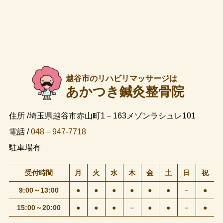
越谷市のリハビリマッサージは
あかつき鍼灸整骨院
住所 /埼玉県越谷市赤山町1－163メゾンラシュレ101
電話 /
048－947-7718
駐車場有
受付時間
月
火
水
木
金
土
日
祝
9:00～13:00
●
●
●
●
●
●
－
●
15:00～20:00
●
●
●
－
●
●
－
●