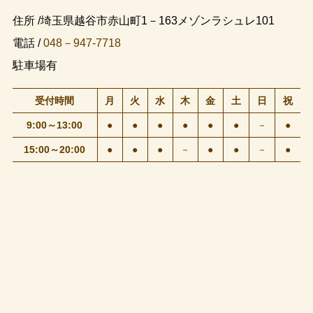
住所 /埼玉県越谷市赤山町1－163メゾンラシュレ101
電話 /
048－947-7718
駐車場有
受付時間
月
火
水
木
金
土
日
祝
9:00～13:00
●
●
●
●
●
●
－
●
15:00～20:00
●
●
●
－
●
●
－
●