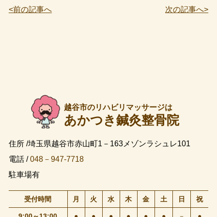
<前の記事へ
次の記事へ>
越谷市のリハビリマッサージは
あかつき鍼灸整骨院
住所 /埼玉県越谷市赤山町1－163メゾンラシュレ101
電話 /
048－947-7718
駐車場有
受付時間
月
火
水
木
金
土
日
祝
9:00～13:00
●
●
●
●
●
●
－
●